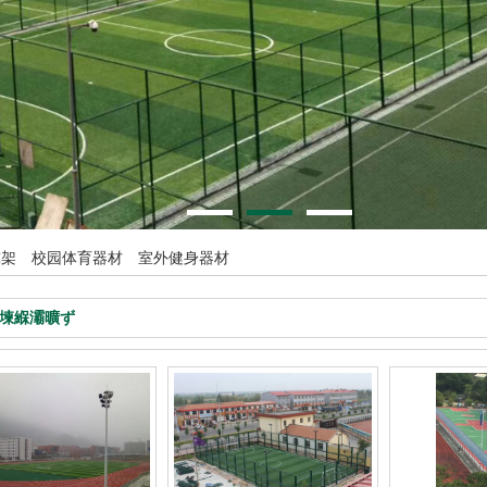
球架
校园体育器材
室外健身器材
堜緥灞曠ず