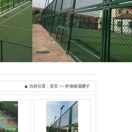
当前位置：
首页
>> 妗堜緥灞曠ず