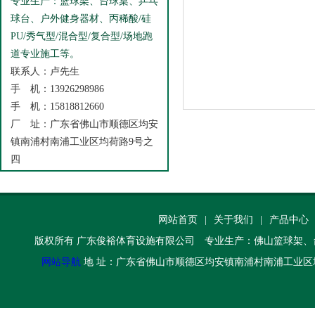
专业生产：篮球架、台球桌、乒乓
球台、户外健身器材、丙稀酸/硅
PU/秀气型/混合型/复合型/场地跑
道专业施工等。
联系人：卢先生
手 机：13926298986
手 机：15818812660
厂 址：广东省佛山市顺德区均安
镇南浦村南浦工业区均荷路9号之
四
网站首页
|
关于我们
|
产品中心
版权所有 广东俊裕体育设施有限公司
专业生产：佛山篮球架、
网站导航
地 址
：广东省佛山市顺德区均安镇南浦村南浦工业