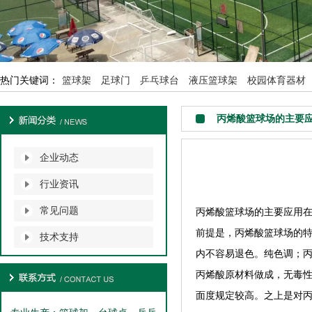
热门关键词：
篮球架
足球门
乒乓球台
液压篮球架
校园体育器材
丙烯酸篮球场的主要
企业动态
行业资讯
常见问题
丙烯酸篮球场的主要应用
前提是，丙烯酸篮球场的
技术支持
内不容易退色。纯色调；丙
丙烯酸原材料做成，无毒
面度规定较高。之上是对